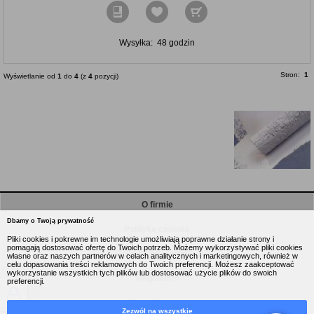
Wysyłka:
48 godzin
Stron:
1
Wyświetlanie od
1
do
4
(z
4
pozycji)
O firmie
Dbamy o Twoją prywatność
Polityka cookies
Pliki cookies i pokrewne im technologie umożliwiają poprawne działanie strony i
pomagają dostosować ofertę do Twoich potrzeb. Możemy wykorzystywać pliki cookies
Polityka prywatności
własne oraz naszych partnerów w celach analitycznych i marketingowych, również w
celu dopasowania treści reklamowych do Twoich preferencji. Możesz zaakceptować
wykorzystanie wszystkich tych plików lub dostosować użycie plików do swoich
Regulamin
preferencji.
Koszt dostawy
Zezwól na wszystkie