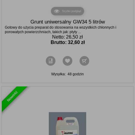
O firmie
Szybki podgląd
Polityka cookies
Grunt uniwersalny GW34 5 litrów
Gotowy do użycia preparat do stosowania na wszystkich chłonnych i
Polityka prywatności
porowatych powierzchniach, takich jak: płyty ...
Netto: 26,50 zł
Regulamin
Brutto:
32,60 zł
Koszt dostawy
Wysyłka:
48 godzin
Nowość