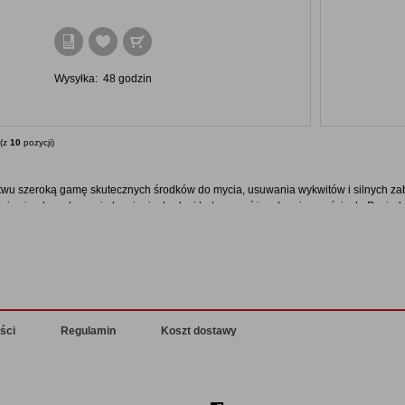
Wysyłka:
48 godzin
(z
10
pozycji)
stwu szeroką gamę skutecznych środków do mycia, usuwania wykwitów i silnych z
ują się płyny do mycia kamienia, bruku i betonu o różnych pojemnościach. Posiad
a posadzek, elewacji oraz wyposażenia kuchni i łazienek, również w wariancie z
ukty są bardzo wydajne i skuteczne.
kach umieściliśmy inne produkty, które mogą Państwa zainteresować, w tym równi
ia naturalnego
.
ści
Regulamin
Koszt dostawy