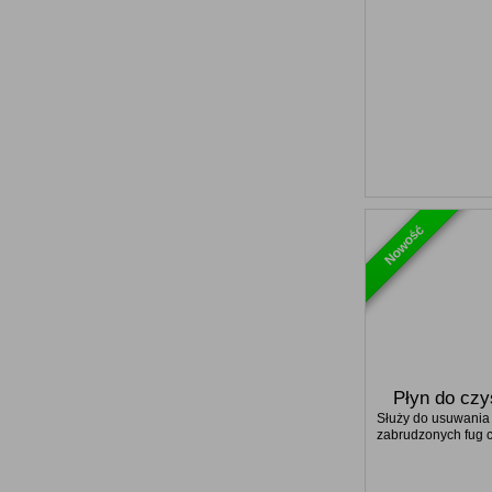
Nowość
Płyn do czy
Służy do usuwania 
zabrudzonych fug c