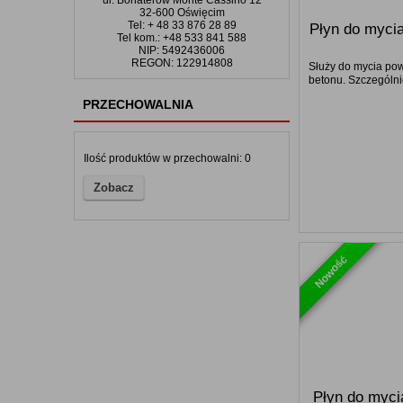
ul. Bohaterów Monte Cassino 12
32-600 Oświęcim
Tel: + 48 33 876 28 89
Płyn do mycia
Tel kom.: +48 533 841 588
NIP: 5492436006
REGON: 122914808
Służy do mycia pow
betonu. Szczególnie
PRZECHOWALNIA
Ilość produktów w przechowalni:
0
Zobacz
Nowość
Płyn do myci