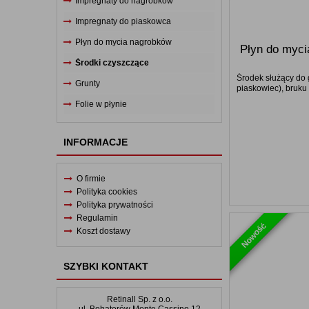
Impregnaty do nagrobków
Grunty
Impregnaty do piaskowca
Płyn do mycia nagrobków
Folie w płynie
Płyn do myci
Środki czyszczące
Środek służący do 
Informacje
Grunty
piaskowiec), bruku 
Folie w płynie
O firmie
Polityka cookies
INFORMACJE
Polityka prywatności
Regulamin
O firmie
Polityka cookies
Koszt dostawy
Polityka prywatności
Regulamin
Nowość
Koszt dostawy
SZYBKI KONTAKT
Retinall Sp. z o.o.