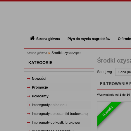
Strona główna
Płyn do mycia nagrobków
O firmie
Środki czyszczące
Strona główna
Kategorie
Zaloguj się
Iloś
Środki czys
KATEGORIE
Impregnaty do betonu
Sortuj wg:
Cena (ma
Impregnaty do ceramiki budowlanej
Nowości
FILTROWANIE
Promocje
Impregnaty do kostki brukowej
Wyświetlanie od
1
do
10
Polecamy
Impregnaty do nagrobków
Impregnaty do betonu
Nowość
Impregnaty do piaskowca
Impregnaty do ceramiki budowlanej
Płyn do mycia nagrobków
Impregnaty do kostki brukowej
Środki czyszczące