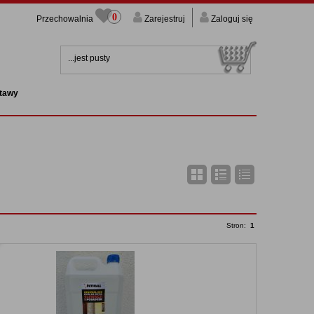
0
Przechowalnia
Zarejestruj
Zaloguj się
...jest pusty
stawy
Zarejestruj
Stron:
1