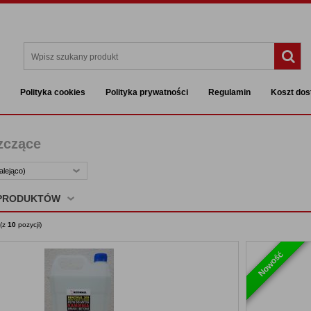
Polityka cookies
Polityka prywatności
Regulamin
Koszt do
0
0,00 zł
Koszyk
ć
Wartość
zczące
lejąco)
 PRODUKTÓW
(z
10
pozycji)
Nowość