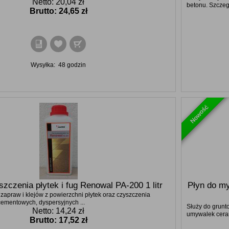
Netto: 20,04 zł
betonu. Szczegó
Brutto:
24,65 zł
Wysyłka:
48 godzin
Nowość
szczenia płytek i fug Renowal PA-200 1 litr
Płyn do my
zapraw i klejów z powierzchni płytek oraz czyszczenia
ementowych, dyspersyjnych ...
Służy do grunt
Netto: 14,24 zł
umywalek ceram
Brutto:
17,52 zł