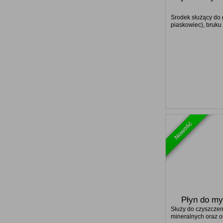
Środek służący do 
piaskowiec), bruku 
Nowość
Płyn do myc
Służy do czyszczeni
mineralnych oraz o