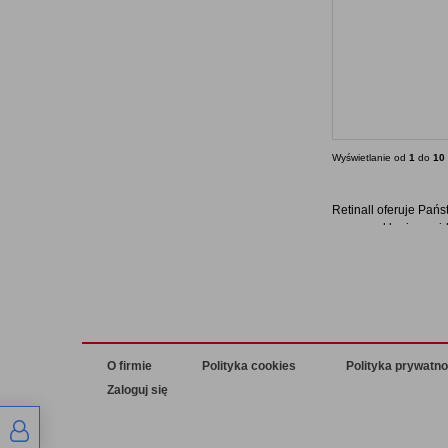
Wyświetlanie od
1
do
10
Retinall oferuje Pań
naszym sklepie znajd
przeznaczone do myci
Wszystkie nasze prod
W pozostałych zakład
impregnat do kamien
O firmie
Polityka cookies
Polityka prywatno
Zaloguj się