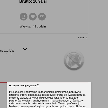
Brutto:
16,91 zł
Wysyłka:
48 godzin
Stron:
1
abrudzeń. W
amy środki
 atomizerem.
eż
Dbamy o Twoją prywatność
Pliki cookies i pokrewne im technologie umożliwiają poprawne
działanie strony i pomagają dostosować ofertę do Twoich potrzeb.
Możemy wykorzystywać pliki cookies własne oraz naszych
partnerów w celach analitycznych i marketingowych, również w
celu dopasowania treści reklamowych do Twoich preferencji.
Możesz zaakceptować wykorzystanie wszystkich tych plików lub