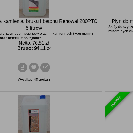
a kamienia, bruku i betonu Renowal 200PTC
Płyn do m
Służy do czyszc
5 litrów
mineralnych or
gruntownego mycia powierzchni kamiennych (typu granit i
oraz betonu. Szczególnie ...
Netto: 76,51 zł
Brutto:
94,11 zł
Wysyłka:
48 godzin
Nowość