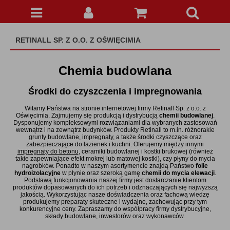
0
0,00 zł
Kategorie
Koszyk
Zaloguj się
Zarejestruj
Ilość
Wartość
RETINALL SP. Z O.O. Z OŚWIĘCIMIA
Impregnaty do betonu
Chemia budowlana
Impregnaty do ceramiki budowlanej
Środki do czyszczenia i impregnowania
Impregnaty do kostki brukowej
Witamy Państwa na stronie internetowej firmy Retinall Sp. z o.o. z
Impregnaty do nagrobków
Oświęcimia. Zajmujemy się produkcją i dystrybucją
chemii budowlanej
.
Dysponujemy kompleksowymi rozwiązaniami dla wybranych zastosowań
Impregnaty do piaskowca
wewnątrz i na zewnątrz budynków. Produkty Retinall to m.in. różnorakie
grunty budowlane, impregnaty, a także środki czyszczące oraz
zabezpieczające do łazienek i kuchni. Oferujemy między innymi
Płyn do mycia nagrobków
impregnaty do betonu
, ceramiki budowlanej i kostki brukowej (również
takie zapewniające efekt mokrej lub matowej kostki), czy płyny do mycia
Środki czyszczące
nagrobków. Ponadto w naszym asortymencie znajdą Państwo
folie
hydroizolacyjne
w płynie oraz szeroką gamę
chemii do mycia elewacji
.
Podstawą funkcjonowania naszej firmy jest dostarczanie klientom
Grunty
produktów dopasowanych do ich potrzeb i odznaczających się najwyższą
jakością. Wykorzystując nasze doświadczenia oraz fachową wiedzę
Folie w płynie
produkujemy preparaty skuteczne i wydajne, zachowując przy tym
konkurencyjne ceny. Zapraszamy do współpracy firmy dystrybucyjne,
składy budowlane, inwestorów oraz wykonawców.
Informacje