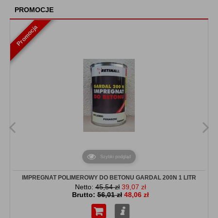
PROMOCJE
O firmie
Promocja
Polityka cookies
Polityka prywatności
Regulamin
Koszt dostawy
Szybki podgląd
IMPREGNAT POLIMEROWY DO BETONU GARDAL 200N 1 LITR
Netto:
45,54 zł
39,07 zł
Brutto:
56,01 zł
48,06 zł
Do koszyka
Więcej...